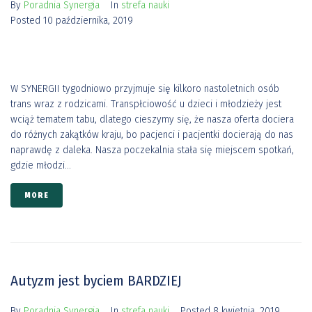
By
Poradnia Synergia
In
strefa nauki
Posted
10 października, 2019
W SYNERGII tygodniowo przyjmuje się kilkoro nastoletnich osób
trans wraz z rodzicami. Transpłciowość u dzieci i młodzieży jest
wciąż tematem tabu, dlatego cieszymy się, że nasza oferta dociera
do różnych zakątków kraju, bo pacjenci i pacjentki docierają do nas
naprawdę z daleka. Nasza poczekalnia stała się miejscem spotkań,
gdzie młodzi...
MORE
Autyzm jest byciem BARDZIEJ
By
Poradnia Synergia
In
strefa nauki
Posted
8 kwietnia, 2019