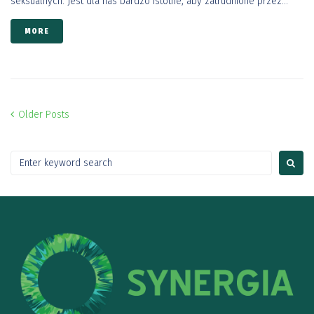
seksualnych. Jest dla nas bardzo istotne, aby zatrudnione przez...
MORE
Older Posts