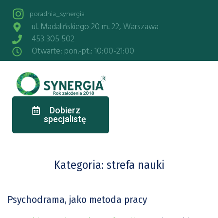
poradnia_synergia
ul. Madalińskiego 20 m. 22, Warszawa
453 305 502
Otwarte: pon.-pt.: 10:00-21:00
Dobierz
specjalistę
Kategoria:
strefa nauki
Psychodrama, jako metoda pracy