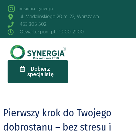
poradnia_synergia
ul. Madalińskiego 20 m. 22, Warszawa
453 305 502
Otwarte: pon.-pt.: 10:00-21:00
Dobierz
specjalistę
Pierwszy krok do Twojego
dobrostanu – bez stresu i