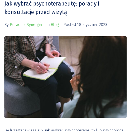
Jak wybrać psychoterapeutę: porady i
konsultacje przed wizytą
By
Poradnia Synergia
In
Blog
Posted
18 stycznia, 2023
Jeśli zastanawiasz się, jak wybrać psychoterapeutę lub psychologa, i