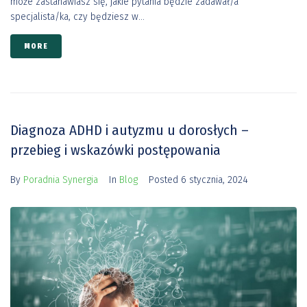
może zastanawiasz się, jakie pytania będzie zadawał/a
specjalista/ka, czy będziesz w...
MORE
Diagnoza ADHD i autyzmu u dorosłych –
przebieg i wskazówki postępowania
By
Poradnia Synergia
In
Blog
Posted
6 stycznia, 2024