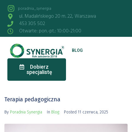
poradnia_synergia
ul. Madalińskiego 20 m. 22, Warszawa
453 305 502
Otwarte: pon.-pt.: 10:00-21:00
BLOG
Dobierz
specjalistę
Terapia pedagogiczna
By
Poradnia Synergia
In
Blog
Posted
11 czerwca, 2025