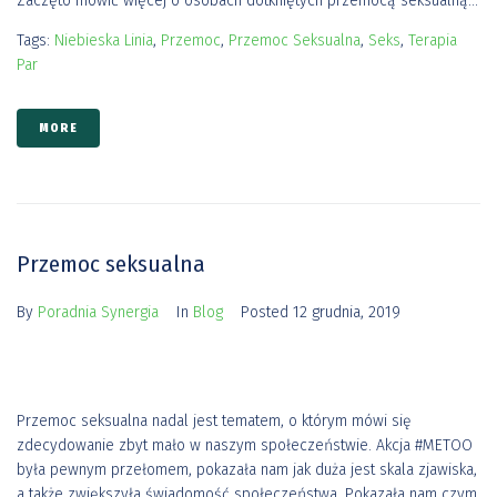
Zaczęto mówić więcej o osobach dotkniętych przemocą seksualną...
Tags:
Niebieska Linia
,
Przemoc
,
Przemoc Seksualna
,
Seks
,
Terapia
Par
MORE
Przemoc seksualna
By
Poradnia Synergia
In
Blog
Posted
12 grudnia, 2019
Przemoc seksualna nadal jest tematem, o którym mówi się
zdecydowanie zbyt mało w naszym społeczeństwie. Akcja #METOO
była pewnym przełomem, pokazała nam jak duża jest skala zjawiska,
a także zwiększyła świadomość społeczeństwa. Pokazała nam czym