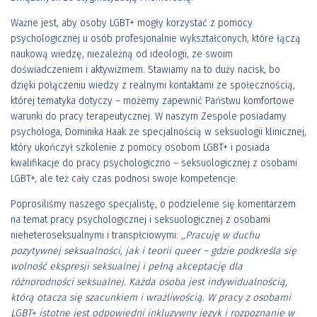
Ważne jest, aby osoby LGBT+ mogły korzystać z pomocy
psychologicznej u osób profesjonalnie wykształconych, które łączą
naukową wiedzę, niezależną od ideologii, ze swoim
doświadczeniem i aktywizmem. Stawiamy na to duży nacisk, bo
dzięki połączeniu wiedzy z realnymi kontaktami ze społecznością,
której tematyka dotyczy – możemy zapewnić Państwu komfortowe
warunki do pracy terapeutycznej. W naszym Zespole posiadamy
psychologa, Dominika Haak ze specjalnością w seksuologii klinicznej,
który ukończył szkolenie z pomocy osobom LGBT+ i posiada
kwalifikacje do pracy psychologiczno – seksuologicznej z osobami
LGBT+, ale też cały czas podnosi swoje kompetencje.
Poprosiliśmy naszego specjalistę, o podzielenie się komentarzem
na temat pracy psychologicznej i seksuologicznej z osobami
nieheteroseksualnymi i transpłciowymi:
,,Pracuję w duchu
pozytywnej seksualności, jak i teorii queer – gdzie podkreśla się
wolność ekspresji seksualnej i pełną akceptację dla
różnorodności seksualnej. Każda osoba jest indywidualnością,
którą otacza się szacunkiem i wrażliwością. W pracy z osobami
LGBT+ istotne jest odpowiedni inkluzywny język i rozpoznanie w