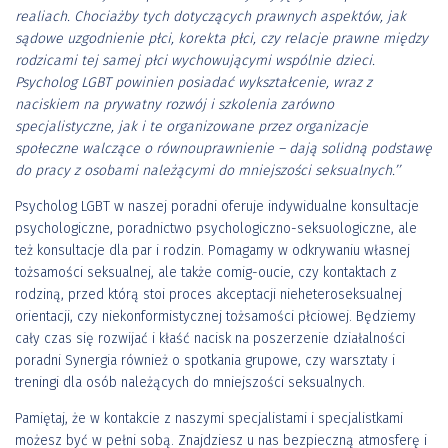
realiach. Chociażby tych dotyczących prawnych aspektów, jak
sądowe uzgodnienie płci, korekta płci, czy relacje prawne między
rodzicami tej samej płci wychowującymi wspólnie dzieci.
Psycholog LGBT powinien posiadać wykształcenie, wraz z
naciskiem na prywatny rozwój i szkolenia zarówno
specjalistyczne, jak i te organizowane przez organizacje
społeczne walczące o równouprawnienie – dają solidną podstawę
do pracy z osobami należącymi do mniejszości seksualnych.’’
Psycholog LGBT w naszej poradni oferuje indywidualne konsultacje
psychologiczne, poradnictwo psychologiczno-seksuologiczne, ale
też konsultacje dla par i rodzin. Pomagamy w odkrywaniu własnej
tożsamości seksualnej, ale także comig-oucie, czy kontaktach z
rodziną, przed którą stoi proces akceptacji nieheteroseksualnej
orientacji, czy niekonformistycznej tożsamości płciowej. Będziemy
cały czas się rozwijać i kłaść nacisk na poszerzenie działalności
poradni Synergia również o spotkania grupowe, czy warsztaty i
treningi dla osób należących do mniejszości seksualnych.
Pamiętaj, że w kontakcie z naszymi specjalistami i specjalistkami
możesz być w pełni sobą. Znajdziesz u nas bezpieczną atmosferę i