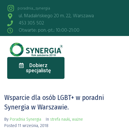
poradnia_synergia
ul. Madalińskiego 20 m. 22, Warszawa
453 305 502
Otwarte: pon.-pt.: 10:00-21:00
Dobierz
specjalistę
Wsparcie dla osób LGBT+ w poradni
Synergia w Warszawie.
By
Poradnia Synergia
In
strefa nauki
,
ważne
Posted
11 września, 2018