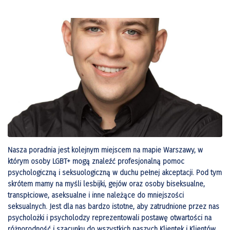
Nasza poradnia jest kolejnym miejscem na mapie Warszawy, w
którym osoby LGBT+ mogą znaleźć profesjonalną pomoc
psychologiczną i seksuologiczną w duchu pełnej akceptacji. Pod tym
skrótem mamy na myśli lesbijki, gejów oraz osoby biseksualne,
transpłciowe, aseksualne i inne należące do mniejszości
seksualnych. Jest dla nas bardzo istotne, aby zatrudnione przez nas
psycholożki i psycholodzy reprezentowali postawę otwartości na
różnorodność i szacunku do wszystkich naszych Klientek i Klientów.