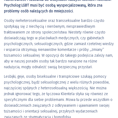
Psycholog LGBT musi być osobą wyspecjalizowaną, która zna
problemy osób należących do mniejszości.
Osoby nieheteroseksualne oraz transseksualne bardzo często
spotykają się z niechęcią i nierównym, niesprawiedliwym
traktowaniem ze strony społeczeństwa. Niestety równie często
doświadczają tego w placówkach medycznych, czy gabinetach
psychologicznych, seksuologicznych, gdzie zamiast rzetelnej wiedzy
i wsparcia otrzymują nienawistne komentarze i próby ,,zmiany’’
tożsamości seksualnej. W opozycji do takiego podejścia zależy nam,
aby w naszej poradni osoby tak bardzo narażone na różne
nadużycia, mogły odnaleźć swoją bezpieczną przystań.
Lesbijki, geje, osoby biseksualne i transpłciowe szukają pomocy
psychologicznej, bądź seksuologicznej z wielu różnych powodów,
najczęściej spójnych z heteroseksualną większością. Nie można
jednak ignorować tego, że tęczowa Klientela styka się również ze
specyficznymi dla siebie problemami. Mowa tu przede wszystkim o
doświadczeniach związanych z odkrywaniem i ujawnianiem swojej
tożsamości i orientacji seksualnej, przykrych wydarzeniach
związanych ze stygmatyzacją i homofobią.