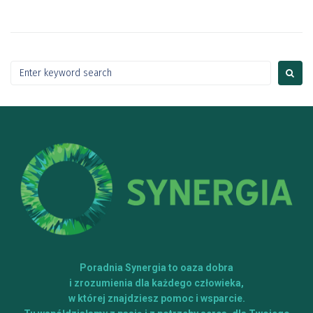
Poradnia Synergia to oaza dobra
i zrozumienia dla każdego człowieka,
w której znajdziesz pomoc i wsparcie.